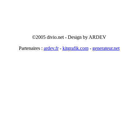
©2005 divio.net - Design by ARDEV
Partenaires :
ardev.fr
-
kitgrafik.com
-
generateur.net